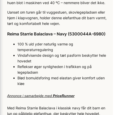
huen blot i maskinen ved 40 ºC – nemmere bliver det ikke.
Uanset om turen går til vuggestuen, skovlegepladsen eller
hjem i klapvognen, holder denne elefanthue dit barn varmt,
tørt og komfortabelt hele vejen.
Reima Starrie Balaclava – Navy (5300044A-6980)
100 % uld yder naturlig varme og
temperaturregulering
Vindafvisende design og tæt pasform beskytter hele
hovedet
Reflekser øger synligheden i trafikken og på
legepladsen
Blød bomuldsforing med elastan giver komfort uden
kløe
Annonce i samarbejde med
PriceRunner
Med Reima Starrie Balaclava i klassisk navy får dit barn en
lun og pålidelig elefanthue, der beskytter hele hovedet,