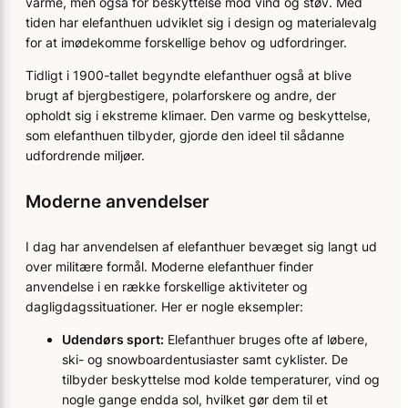
varme, men også for beskyttelse mod vind og støv. Med
tiden har elefanthuen udviklet sig i design og materialevalg
for at imødekomme forskellige behov og udfordringer.
Tidligt i 1900-tallet begyndte elefanthuer også at blive
brugt af bjergbestigere, polarforskere og andre, der
opholdt sig i ekstreme klimaer. Den varme og beskyttelse,
som elefanthuen tilbyder, gjorde den ideel til sådanne
udfordrende miljøer.
Moderne anvendelser
I dag har anvendelsen af elefanthuer bevæget sig langt ud
over militære formål. Moderne elefanthuer finder
anvendelse i en række forskellige aktiviteter og
dagligdagssituationer. Her er nogle eksempler:
Udendørs sport:
Elefanthuer bruges ofte af løbere,
ski- og snowboardentusiaster samt cyklister. De
tilbyder beskyttelse mod kolde temperaturer, vind og
nogle gange endda sol, hvilket gør dem til et