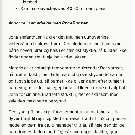
klamhed
Kan maskinvaskes ved 40 ºC for nem pleje
Annonce i samarbejde med
PriceRunner
Joha elefanthuen i uld er det lille, men uundværlige
vintervåben til aktive børn. Den bløde merinould omfavner
både hoved, ører og hals i ét sømløst stykke, så kulden ikke
finder nogen smutveje ind under jakken.
Materialet er naturligt temperaturregulerende: Det varmer,
når det er koldt, men lader samtidig overskydende varme
og fugt slippe ud, så barnet ikke bliver klamt efter tumlen i
barnevognen eller på legepladsen. Ulden er nøje udvalgt af
Joha for sin fine, kradsefri struktur, der er skånsom mod
selv den mest sarte babyhud.
Den lyse grå melange-farve er neutral og matcher alt fra
flyverdragt til regntøj. Med størrelser fra 37 til 52 cm passer
modellen børn fra ca. 6 måneder til 3 år, så hele den tidlige
barndom er dækket ind. Og når hverdagen kalder, ryger