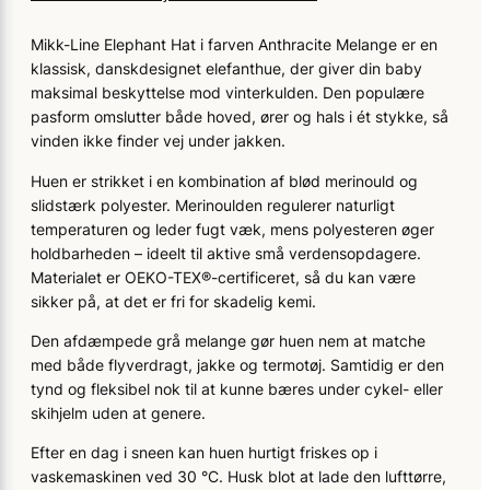
Mikk-Line Elephant Hat i farven Anthracite Melange er en
klassisk, danskdesignet elefanthue, der giver din baby
maksimal beskyttelse mod vinterkulden. Den populære
pasform omslutter både hoved, ører og hals i ét stykke, så
vinden ikke finder vej under jakken.
Huen er strikket i en kombination af blød merinould og
slidstærk polyester. Merinoulden regulerer naturligt
temperaturen og leder fugt væk, mens polyesteren øger
holdbarheden – ideelt til aktive små verdensopdagere.
Materialet er OEKO-TEX®-certificeret, så du kan være
sikker på, at det er fri for skadelig kemi.
Den afdæmpede grå melange gør huen nem at matche
med både flyverdragt, jakke og termotøj. Samtidig er den
tynd og fleksibel nok til at kunne bæres under cykel- eller
skihjelm uden at genere.
Efter en dag i sneen kan huen hurtigt friskes op i
vaskemaskinen ved 30 °C. Husk blot at lade den lufttørre,