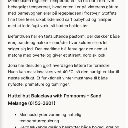
Merinoulden regulerer temperaturen, så dit barn forbliver
behageligt tempereret, hvad enten I er på vinterens gåture
med barnevognen eller på legepladsen i frostvejr. Stoffets
fine fibre føles silkebløde mod sart babyhud og hjælper
med at lede fugt væk, så huden holdes tør.
Elefanthuen har en tætsluttende pasform, der dækker både
ører, pande og nakke – områder hvor kulden ellers let
sniger sig ind. Den maritime blå farve gør den nem at
matche med overtøj og giver et stilrent, nordisk look.
Joha har desuden gjort hverdagen lettere for forældre:
Huen kan maskinvaskes ved 40 °C, så den hurtigt er klar til
næste udflugt. Et funktionelt vinter-musthave til både
nyfødte, premature og tumlinger.
Huttelihut Balaclava with Pompoms – Sand
Melange (6153-2601)
Merinould yder varme og naturlig
temperaturregulering
Heltdækkende design beskytter både hoved, ører og