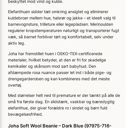
beskyttet mod vind og kulde.
Elefanthuen sidder tæt omkring ansigtet og eliminerer
kuldebroer mellem hue, halsrør og jakke – et ideelt valg til
barnevognsture, trilleture eller legepladsen. Merinoulden
regulerer kropstemperaturen naturligt og transporterer fugt
væk, så barnet forbliver tørt og komfortabelt, selv under
aktiv leg.
Joha har fremstillet huen i OEKO-TEX-certificerede
materialer, hvilket betyder, at den er fri for skadelige
kemikalier og skånsom mod sart babyhud. Den
afdæmpede rosa nuance passer let ind i både pige- og
drengegarderoben og kan kombineres med det meste
overtøj.
Med størrelser helt ned til premature er der tænkt på alle de
små fra første dag. En slidstærk, vaskbar og bæredygtig
elefanthue, der giver forældre ro i sindet og børn fuld
bevægelsesfrihed.
Joha Soft Wool Beanie – Dark Blue (97975-716-