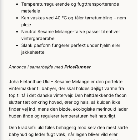
Temperaturregulerende og fugttransporterende
materiale
Kan vaskes ved 40 °C og tåler tørretumbling – nem
pleje
Neutral Sesame Melange-farve passer til enhver
vintergarderobe
Slank pasform fungerer perfekt under hjelm eller
jakkehætte
Annonce i samarbejde med
PriceRunner
Joha Elefanthue Uld – Sesame Melange er den perfekte
vintermakker til babyer, der skal holdes dejligt varme fra
top til tå i det danske vintervejr. Den heltdækkende facon
slutter tæt omkring hoved, ører og hals, så kulden ikke
finder vej ind, mens den bløde, økologiske merinould lader
huden ånde og regulerer temperaturen helt naturligt.
Den kradsefri uld føles behagelig mod selv den mest sarte
babyhud og leder fugt væk, når legen bliver vild eller