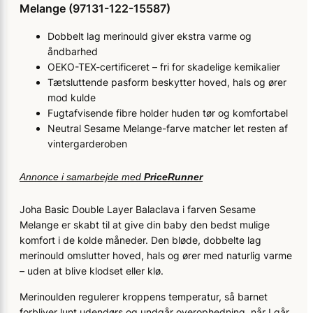
Melange (97131-122-15587)
Dobbelt lag merinould giver ekstra varme og
åndbarhed
OEKO-TEX-certificeret – fri for skadelige kemikalier
Tætsluttende pasform beskytter hoved, hals og ører
mod kulde
Fugtafvisende fibre holder huden tør og komfortabel
Neutral Sesame Melange-farve matcher let resten af
vintergarderoben
Annonce i samarbejde med
PriceRunner
Joha Basic Double Layer Balaclava i farven Sesame
Melange er skabt til at give din baby den bedst mulige
komfort i de kolde måneder. Den bløde, dobbelte lag
merinould omslutter hoved, hals og ører med naturlig varme
– uden at blive klodset eller klø.
Merinoulden regulerer kroppens temperatur, så barnet
forbliver lunt udendørs og undgår overophedning, når I går