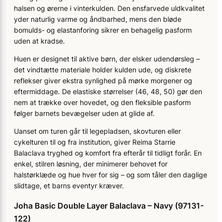
halsen og ørerne i vinterkulden. Den ensfarvede uldkvalitet
yder naturlig varme og åndbarhed, mens den bløde
bomulds- og elastanforing sikrer en behagelig pasform
uden at kradse.
Huen er designet til aktive børn, der elsker udendørsleg –
det vindtætte materiale holder kulden ude, og diskrete
reflekser giver ekstra synlighed på mørke morgener og
eftermiddage. De elastiske størrelser (46, 48, 50) gør den
nem at trække over hovedet, og den fleksible pasform
følger barnets bevægelser uden at glide af.
Uanset om turen går til legepladsen, skovturen eller
cykelturen til og fra institution, giver Reima Starrie
Balaclava tryghed og komfort fra efterår til tidligt forår. En
enkel, stilren løsning, der minimerer behovet for
halstørklæde og hue hver for sig – og som tåler den daglige
slidtage, et barns eventyr kræver.
Joha Basic Double Layer Balaclava – Navy (97131-
122)