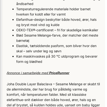
åndbarhed
Temperaturregulerende materiale holder barnet
hverken for koldt eller for varmt
Elefanthue-design beskytter både hoved, ører, hals
og bryst mod vind og kulde
OEKO-TEX®-certificeret – fri for skadelige kemikalier
Blød Sesame Melange-farve, der matcher det meste
børnetøj
Elastisk, tætsiddende pasform, som bliver hvor den
skal – selv under leg og søvn
Kan maskinvaskes på 30 °C uldprogram og bevarer
form og blødhed
Annonce i samarbejde med
PriceRunner
Joha Double Layer Balaclava – Sesame Melange er skabt til
de aller­mindste, der har brug for pålidelig varme og
komfort, når temperaturen falder. Med sit klassiske
elefanthue-snit dækker den både hoved, ører, hals og en
del af brystet, så kulden holdes ude, uanset om baby ligger