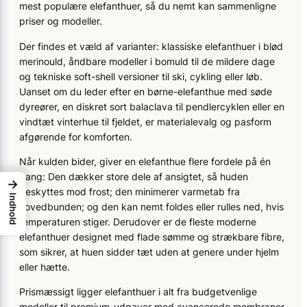
mest populære elefanthuer, så du nemt kan sammenligne
priser og modeller.
Der findes et væld af varianter: klassiske elefanthuer i blød
merinould, åndbare modeller i bomuld til de mildere dage
og tekniske soft-shell versioner til ski, cykling eller løb.
Uanset om du leder efter en børne-elefanthue med søde
dyreører, en diskret sort balaclava til pendlercyklen eller en
vindtæt vinterhue til fjeldet, er materialevalg og pasform
afgørende for komforten.
Når kulden bider, giver en elefanthue flere fordele på én
gang: Den dækker store dele af ansigtet, så huden
→
beskyttes mod frost; den minimerer varmetab fra
Indhold
hovedbunden; og den kan nemt foldes eller rulles ned, hvis
temperaturen stiger. Derudover er de fleste moderne
elefanthuer designet med flade sømme og strækbare fibre,
som sikrer, at huen sidder tæt uden at genere under hjelm
eller hætte.
Prismæssigt ligger elefanthuer i alt fra budgetvenlige
modeller til premium-udgaver med avancerede membraner.