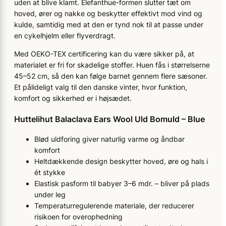
uden at blive klamt. Elefanthue-formen slutter tæt om
hoved, ører og nakke og beskytter effektivt mod vind og
kulde, samtidig med at den er tynd nok til at passe under
en cykelhjelm eller flyverdragt.
Med OEKO-TEX certificering kan du være sikker på, at
materialet er fri for skadelige stoffer. Huen fås i størrelserne
45–52 cm, så den kan følge barnet gennem flere sæsoner.
Et pålideligt valg til den danske vinter, hvor funktion,
komfort og sikkerhed er i højsædet.
Huttelihut Balaclava Ears Wool Uld Bomuld – Blue
Blød uldforing giver naturlig varme og åndbar
komfort
Heltdækkende design beskytter hoved, øre og hals i
ét stykke
Elastisk pasform til babyer 3–6 mdr. – bliver på plads
under leg
Temperaturregulerende materiale, der reducerer
risikoen for overophedning