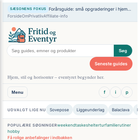
Spring
×
Forårsguide: små opgraderinger i hjem og fritid
SÆSONENS FOKUS
til
Forside
Om
Privatliv
Affiliate-info
indhold
Søg
Seneste guides
Hjem, stil og horisonter – eventyret begynder her.
f
i
p
Menu
Sovepose
Liggeunderlag
Balaclava
B
UDVALGT LIGE NU
weekendtaske
sheltertur
familierutiner
POPULÆRE SØGNINGER
hobby
Få rolige anbefalinger i indbakken