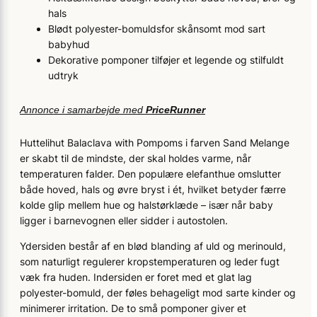
hals
Blødt polyester-bomuldsfor skånsomt mod sart
babyhud
Dekorative pomponer tilføjer et legende og stilfuldt
udtryk
Annonce i samarbejde med
PriceRunner
Huttelihut Balaclava with Pompoms i farven Sand Melange
er skabt til de mindste, der skal holdes varme, når
temperaturen falder. Den populære elefanthue omslutter
både hoved, hals og øvre bryst i ét, hvilket betyder færre
kolde glip mellem hue og halstørklæde – især når baby
ligger i barnevognen eller sidder i autostolen.
Ydersiden består af en blød blanding af uld og merinould,
som naturligt regulerer kropstemperaturen og leder fugt
væk fra huden. Indersiden er foret med et glat lag
polyester-bomuld, der føles behageligt mod sarte kinder og
minimerer irritation. De to små pomponer giver et