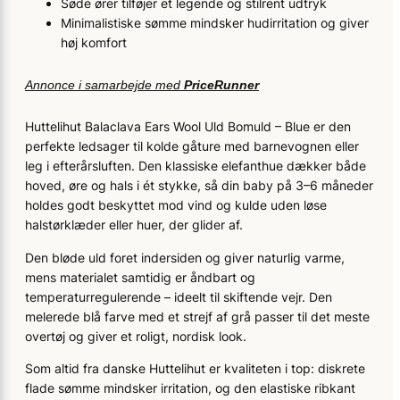
Søde ører tilføjer et legende og stilrent udtryk
Minimalistiske sømme mindsker hudirritation og giver
høj komfort
Annonce i samarbejde med
PriceRunner
Huttelihut Balaclava Ears Wool Uld Bomuld – Blue er den
perfekte ledsager til kolde gåture med barnevognen eller
leg i efterårsluften. Den klassiske elefanthue dækker både
hoved, øre og hals i ét stykke, så din baby på 3–6 måneder
holdes godt beskyttet mod vind og kulde uden løse
halstørklæder eller huer, der glider af.
Den bløde uld foret indersiden og giver naturlig varme,
mens materialet samtidig er åndbart og
temperaturregulerende – ideelt til skiftende vejr. Den
melerede blå farve med et strejf af grå passer til det meste
overtøj og giver et roligt, nordisk look.
Som altid fra danske Huttelihut er kvaliteten i top: diskrete
flade sømme mindsker irritation, og den elastiske ribkant