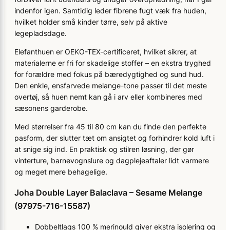
indenfor igen. Samtidig leder fibrene fugt væk fra huden,
hvilket holder små kinder tørre, selv på aktive
legepladsdage.
Elefanthuen er OEKO-TEX-certificeret, hvilket sikrer, at
materialerne er fri for skadelige stoffer – en ekstra tryghed
for forældre med fokus på bæredygtighed og sund hud.
Den enkle, ensfarvede melange-tone passer til det meste
overtøj, så huen nemt kan gå i arv eller kombineres med
sæsonens garderobe.
Med størrelser fra 45 til 80 cm kan du finde den perfekte
pasform, der slutter tæt om ansigtet og forhindrer kold luft i
at snige sig ind. En praktisk og stilren løsning, der gør
vinterture, barnevognslure og dagplejeaftaler lidt varmere
og meget mere behagelige.
Joha Double Layer Balaclava – Sesame Melange
(97975-716-15587)
Dobbeltlags 100 % merinould giver ekstra isolering og