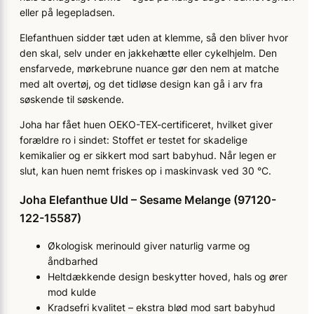
eller på legepladsen.
Elefanthuen sidder tæt uden at klemme, så den bliver hvor
den skal, selv under en jakkehætte eller cykelhjelm. Den
ensfarvede, mørkebrune nuance gør den nem at matche
med alt overtøj, og det tidløse design kan gå i arv fra
søskende til søskende.
Joha har fået huen OEKO-TEX-certificeret, hvilket giver
forældre ro i sindet: Stoffet er testet for skadelige
kemikalier og er sikkert mod sart babyhud. Når legen er
slut, kan huen nemt friskes op i maskinvask ved 30 °C.
Joha Elefanthue Uld – Sesame Melange (97120-
122-15587)
Økologisk merinould giver naturlig varme og
åndbarhed
Heltdækkende design beskytter hoved, hals og ører
mod kulde
Kradsefri kvalitet – ekstra blød mod sart babyhud