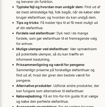
og bevarer sin funktion.
Typiske fejl og hvordan man undgår dem
: Find ud af
de mest almindelige fejl, folk begår, når de køber eller
bruger elefanthuer, og hvordan du kan undgå dem.
Tips og tricks
: Få insider tips til at få mest muligt ud
af din elefanthue.
Fordele ved elefanthuer
: Dyk ned i de mange
fordele, som gør elefanthuer til et fremragende valg
for enhver.
Mulige ulemper ved elefanthuer
: Vær opmærksom
på potentielle ulemper, så du kan træffe en
informeret beslutning.
Prissammenligning og værdi for pengene
:
Sammenlign priserne på forskellige elefanthuer og
find ud af, hvad der giver den bedste værdi for
pengene.
Alternative produkter
: Udforsk andre produkter, der
kan fungere som alternativer til elefanthuer.
Købsvejledning
: Få en trin-for-trin guide til at vælge
og købe den perfekte elefanthue.
Avancerede anvendelser
: For de seriøse brugere,