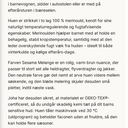
i barnevognen, sidder i autostolen eller er med på
efterårsturen i bæreselen.
Huen er strikket i to lag 100 % merinould, kendt for sine
naturligt temperatur­regulerende og fugtafvisende
egenskaber. Merinoulden hjælper barnet med at holde en
behagelig, stabil kropstemperatur, samtidig med at den
leder overskydende fugt væk fra huden – ideelt til både
vinterkulde og kølige efterårs-dage.
Farven Sesame Melange er en rolig, varm brun nuance, der
passer til stort set alle heldragter, flyverdragter og jakker.
Den neutrale farve gør det nemt at arve huen videre mellem
søskende, og den bløde melering skjuler desuden små
pletter, indtil næste vask.
Joha har desuden sikret, at materialet er OEKO-TEX®-
certificeret, så du undgår skadelig kemi tæt på dit barns
sensitive hud. Huen tåler maskinvask ved 30 °C
(uldprogram) og beholder faconen uden at fnuldre, så den
kan holde flere sæsoner.