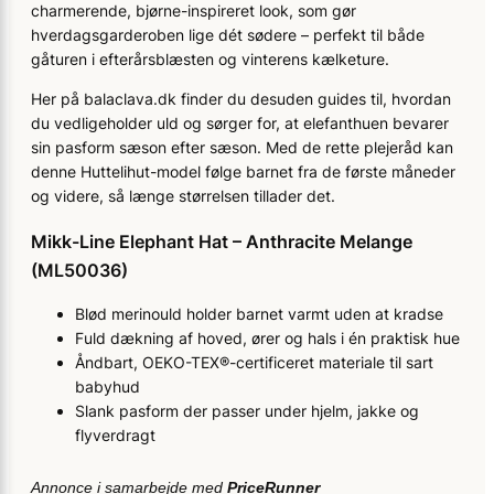
charmerende, bjørne-inspireret look, som gør
hverdagsgarderoben lige dét sødere – perfekt til både
gåturen i efterårsblæsten og vinterens kælketure.
Her på balaclava.dk finder du desuden guides til, hvordan
du vedligeholder uld og sørger for, at elefanthuen bevarer
sin pasform sæson efter sæson. Med de rette plejeråd kan
denne Huttelihut-model følge barnet fra de første måneder
og videre, så længe størrelsen tillader det.
Mikk-Line Elephant Hat – Anthracite Melange
(ML50036)
Blød merinould holder barnet varmt uden at kradse
Fuld dækning af hoved, ører og hals i én praktisk hue
Åndbart, OEKO-TEX®-certificeret materiale til sart
babyhud
Slank pasform der passer under hjelm, jakke og
flyverdragt
Annonce i samarbejde med
PriceRunner