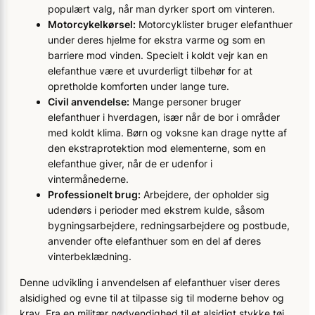
populært valg, når man dyrker sport om vinteren.
Motorcykelkørsel:
Motorcyklister bruger elefanthuer
under deres hjelme for ekstra varme og som en
barriere mod vinden. Specielt i koldt vejr kan en
elefanthue være et uvurderligt tilbehør for at
opretholde komforten under lange ture.
Civil anvendelse:
Mange personer bruger
elefanthuer i hverdagen, især når de bor i områder
med koldt klima. Børn og voksne kan drage nytte af
den ekstraprotektion mod elementerne, som en
elefanthue giver, når de er udenfor i
vintermånederne.
Professionelt brug:
Arbejdere, der opholder sig
udendørs i perioder med ekstrem kulde, såsom
bygningsarbejdere, redningsarbejdere og postbude,
anvender ofte elefanthuer som en del af deres
vinterbeklædning.
Denne udvikling i anvendelsen af elefanthuer viser deres
alsidighed og evne til at tilpasse sig til moderne behov og
krav. Fra en militær nødvendighed til et alsidigt stykke tøj,