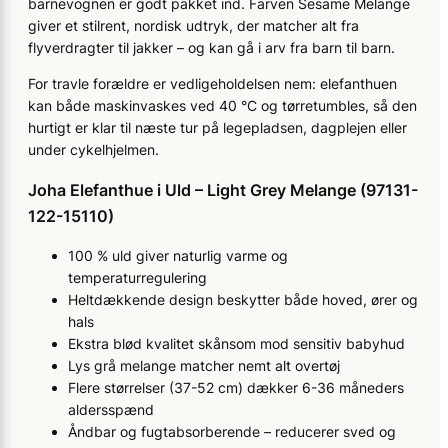
barnevognen er godt pakket ind. Farven Sesame Melange
giver et stilrent, nordisk udtryk, der matcher alt fra
flyverdragter til jakker – og kan gå i arv fra barn til barn.
For travle forældre er vedligeholdelsen nem: elefanthuen
kan både maskinvaskes ved 40 °C og tørretumbles, så den
hurtigt er klar til næste tur på legepladsen, dagplejen eller
under cykelhjelmen.
Joha Elefanthue i Uld – Light Grey Melange (97131-
122-15110)
100 % uld giver naturlig varme og
temperaturregulering
Heltdækkende design beskytter både hoved, ører og
hals
Ekstra blød kvalitet skånsom mod sensitiv babyhud
Lys grå melange matcher nemt alt overtøj
Flere størrelser (37-52 cm) dækker 6-36 måneders
aldersspænd
Åndbar og fugtabsorberende – reducerer sved og