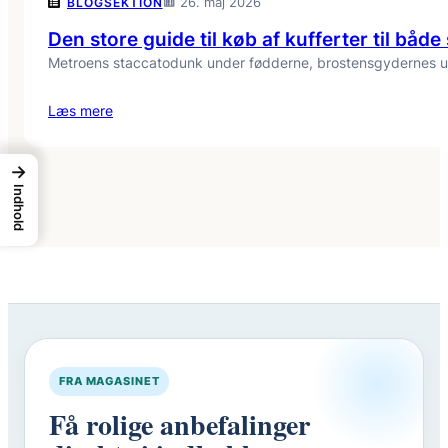
26. maj 2026
BLOGSEKTION
Den store guide til køb af kufferter til båd
Metroens staccatodunk under fødderne, brostensgydernes ujævn
Læs mere
→
Indhold
FRA MAGASINET
Få rolige anbefalinger