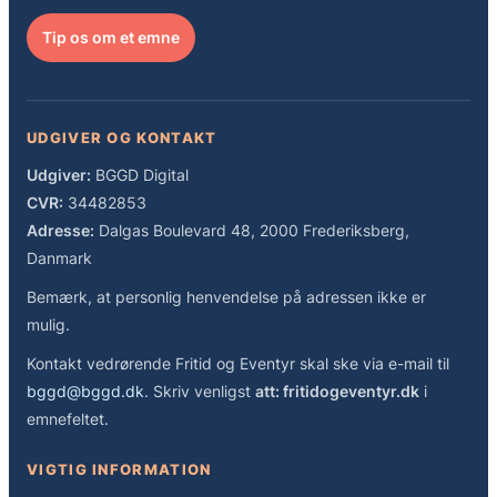
Tip os om et emne
UDGIVER OG KONTAKT
Udgiver:
BGGD Digital
CVR:
34482853
Adresse:
Dalgas Boulevard 48, 2000 Frederiksberg,
Danmark
Bemærk, at personlig henvendelse på adressen ikke er
mulig.
Kontakt vedrørende Fritid og Eventyr skal ske via e-mail til
bggd@bggd.dk
. Skriv venligst
att: fritidogeventyr.dk
i
emnefeltet.
VIGTIG INFORMATION