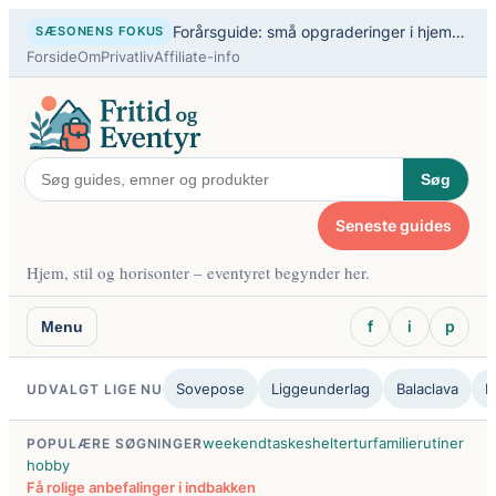
Spring
Forårsguide: små opgraderinger i hjem og fritid
SÆSONENS FOKUS
til
Forside
Om
Privatliv
Affiliate-info
indhold
Søg
Seneste guides
Hjem, stil og horisonter – eventyret begynder her.
f
i
p
Menu
Sovepose
Liggeunderlag
Balaclava
B
UDVALGT LIGE NU
weekendtaske
sheltertur
familierutiner
POPULÆRE SØGNINGER
hobby
Få rolige anbefalinger i indbakken