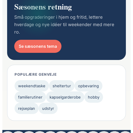
Sæsonens retning
Små opgraderinger i hjem og fritid, lettere
hverdage og nye idéer til weekender med mere
ro.
Se sæsonens tema
POPULÆRE GENVEJE
weekendtaske
sheltertur
opbevaring
familierutiner
kapselgarderobe
hobby
rejseplan
udstyr