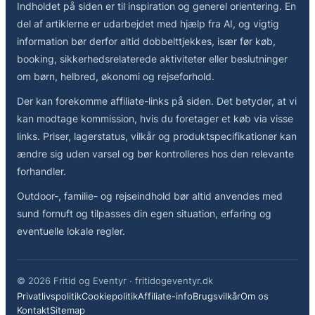
Indholdet på siden er til inspiration og generel orientering. En
del af artiklerne er udarbejdet med hjælp fra AI, og vigtig
information bør derfor altid dobbelttjekkes, især før køb,
booking, sikkerhedsrelaterede aktiviteter eller beslutninger
om børn, helbred, økonomi og rejseforhold.
Der kan forekomme affiliate-links på siden. Det betyder, at vi
kan modtage kommission, hvis du foretager et køb via visse
links. Priser, lagerstatus, vilkår og produktspecifikationer kan
ændre sig uden varsel og bør kontrolleres hos den relevante
forhandler.
Outdoor-, familie- og rejseindhold bør altid anvendes med
sund fornuft og tilpasses din egen situation, erfaring og
eventuelle lokale regler.
© 2026 Fritid og Eventyr · fritidogeventyr.dk
Privatlivspolitik
Cookiepolitik
Affiliate-info
Brugsvilkår
Om os
Kontakt
Sitemap