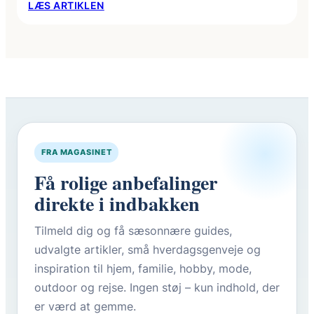
:
LÆS ARTIKLEN
BALACLAVA
–
KOMFORTABEL
BESKYTTELSE
MOD
KULDE
OG
VIND
FRA MAGASINET
Få rolige anbefalinger
direkte i indbakken
Tilmeld dig og få sæsonnære guides,
udvalgte artikler, små hverdagsgenveje og
inspiration til hjem, familie, hobby, mode,
outdoor og rejse. Ingen støj – kun indhold, der
er værd at gemme.