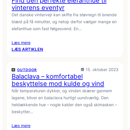
Find den perfekte elefanthue til
TIL
vinterens eventyr
SMÅ
Det danske vintervejr kan skifte fra støvregn til isnende
EVENTYRERE
blæst på få minutter, og netop derfor vælger mange en
elefanthue som fast følgesvend. En…
Læs mere
:
LÆS ARTIKLEN
FIND
DEN
PERFEKTE
15. oktober 2023
OUTDOOR
ELEFANTHUE
Balaclava – komfortabel
TIL
beskyttelse mod kulde og vind
VINTERENS
Når temperaturen dykker, og vinden skærer gennem
EVENTYR
lagene, bliver en balaclava hurtigt uundværlig. Den
heldækkende hue – nogle kalder den også skimasken –
beskytter…
Læs mere