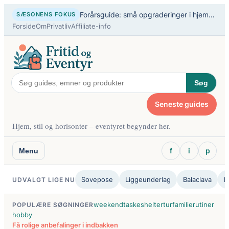
Spring
Forårsguide: små opgraderinger i hjem og fritid
SÆSONENS FOKUS
til
Forside
Om
Privatliv
Affiliate-info
indhold
Søg
Seneste guides
Hjem, stil og horisonter – eventyret begynder her.
f
i
p
Menu
Sovepose
Liggeunderlag
Balaclava
B
UDVALGT LIGE NU
weekendtaske
sheltertur
familierutiner
POPULÆRE SØGNINGER
hobby
Få rolige anbefalinger i indbakken