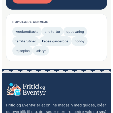
POPULÆRE GENVEJE
weekendtaske
sheltertur
opbevaring
familierutiner
kapselgarderobe
hobby
rejseplan
udstyr
Fritid og Eventyr er et online magasin med guides, idéer
og overblik til dig, der søger mere ro, bedre valg og små