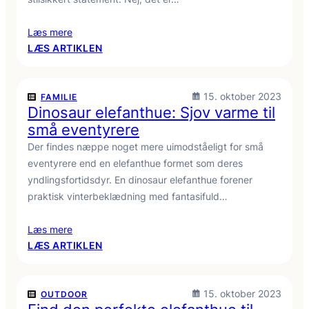
Læs mere
:
LÆS ARTIKLEN
KAN
ELEFANTHUER
OGSÅ
15. oktober 2023
FAMILIE
BRUGES
Dinosaur elefanthue: Sjov varme til
AF
små eventyrere
VOKSNE?
Der findes næppe noget mere uimodståeligt for små
eventyrere end en elefanthue formet som deres
yndlingsfortidsdyr. En dinosaur elefanthue forener
praktisk vinterbeklædning med fantasifuld…
Læs mere
:
LÆS ARTIKLEN
DINOSAUR
ELEFANTHUE:
SJOV
15. oktober 2023
OUTDOOR
VARME