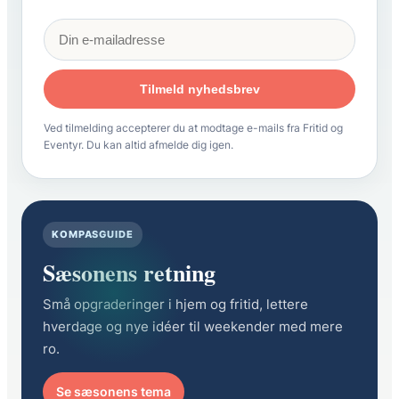
Tilmeld nyhedsbrev
Ved tilmelding accepterer du at modtage e-mails fra Fritid og
Eventyr. Du kan altid afmelde dig igen.
KOMPASGUIDE
Sæsonens retning
Små opgraderinger i hjem og fritid, lettere
hverdage og nye idéer til weekender med mere
ro.
Se sæsonens tema