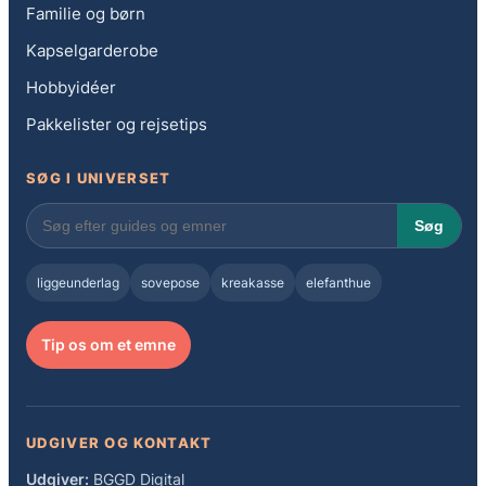
Familie og børn
Kapselgarderobe
Hobbyidéer
Pakkelister og rejsetips
SØG I UNIVERSET
Søg
liggeunderlag
sovepose
kreakasse
elefanthue
Tip os om et emne
UDGIVER OG KONTAKT
Udgiver:
BGGD Digital